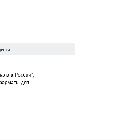
цсети
ала в России*,
 форматы для