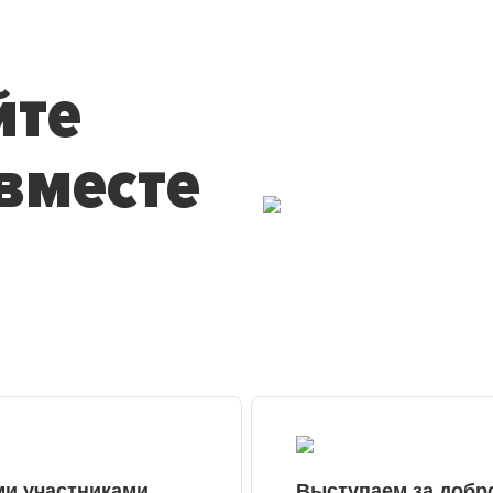
йте
вместе
ми участниками
Выступаем за добр