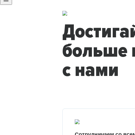
Достига
больше 
с нами
Сотрудничаем со все