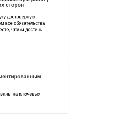
их сторон
угу достоверную
м все обязательства
сте, чтобы достичь
аментированным
ованы на ключевых