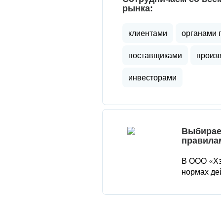
рынка:
клиентами
органами 
поставщиками
произ
инвесторами
Выбирае
правила
В ООО «Хэ
нормах де