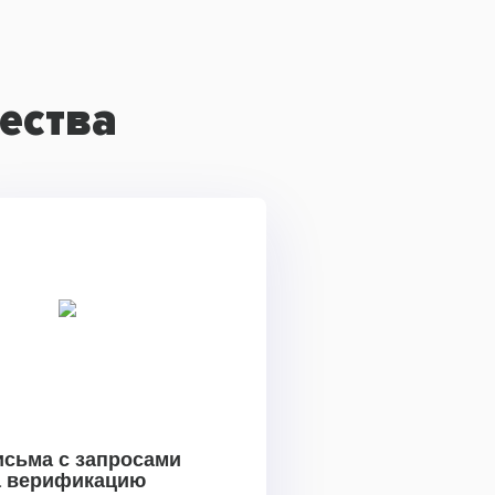
ества
исьма с запросами
а верификацию