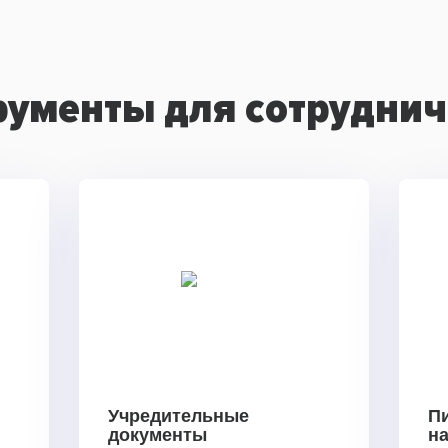
рументы для сотруднич
Учредительные
П
документы
н