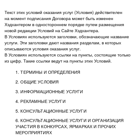
Текст этих условий оказания услуг (Условия) действителен
на момент подписания Договора может быть изменен
Хэдхантером в одностороннем порядке путем размещения
новой редакции Условий на Сайте Хэдхантера.
В Условиях используются заголовки, обозначающие название
услуги. Эти заголовки дают названия разделам, в которых
описываются условия оказания услуг.
В Условиях используются ссылки на пункты, состоящие только
из цифр. Такие ссылки ведут на пункты этих Условий.
1. ТЕРМИНЫ И ОПРЕДЕЛЕНИЯ
2. ОБЩИЕ УСЛОВИЯ
3. ИНФОРМАЦИОННЫЕ УСЛУГИ
1.1. Хэдхантер, или
Хэдхантер, ООО
4. РЕКЛАМНЫЕ УСЛУГИ
HeadHunter, или
«Хэдхантер», ИНН
2.1. Типы и статусы регистрации
5. КОНСУЛЬТАЦИОННЫЕ УСЛУГИ
Исполнитель
7718620740, адрес:
Типы регистрации
3.1. Предоставление доступа к базе данных
2.2. Активация услуг
6. КОНСУЛЬТАЦИОННЫЕ УСЛУГИ И ОРГАНИЗАЦИЯ
125047, г. Москва,
резюме с предложениями Соискателей
Описание и активация
УЧАСТИЯ В КОНКУРСАХ, ЯРМАРКАХ И ПРОЧИХ
2.1.1. Заказчику может быть присвоен один
4.0. Общие условия оказания рекламных услуг
внутригородская
о трудоустройстве с возможностью просмотра
МЕРОПРИЯТИЯХ
из Типов регистраций.
территория
4.0.1. Хэдхантер оказывает Заказчику услугу