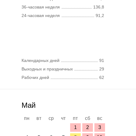
36-часовая неделя
136,8
24-часовая неделя
91,2
Календарных дней
91
Выходных и праздничных
29
Рабочих дней
62
Май
пн
вт
ср
чт
пт
сб
вс
1
2
3