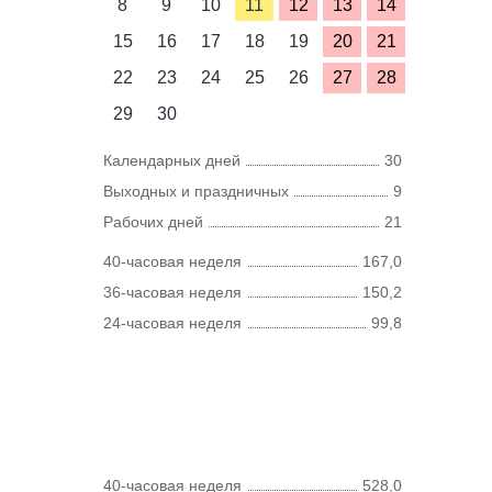
8
9
10
11
12
13
14
15
16
17
18
19
20
21
22
23
24
25
26
27
28
29
30
Календарных дней
30
Выходных и праздничных
9
Рабочих дней
21
40-часовая неделя
167,0
36-часовая неделя
150,2
24-часовая неделя
99,8
40-часовая неделя
528,0