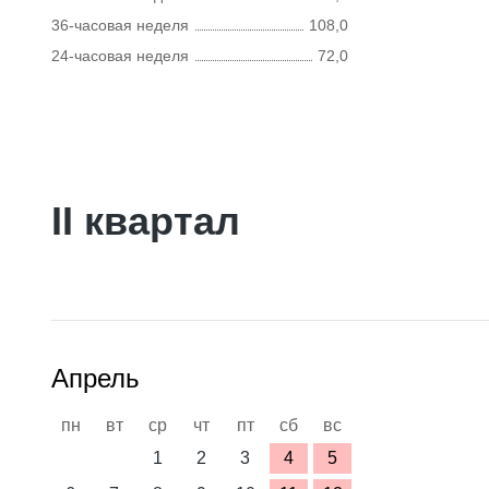
36-часовая неделя
108,0
24-часовая неделя
72,0
II квартал
Апрель
пн
вт
ср
чт
пт
сб
вс
1
2
3
4
5