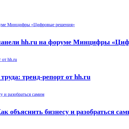
 панели hh.ru на форуме Минцифры «Ци
труда: тренд-репорт от hh.ru
Как объяснить бизнесу и разобраться са