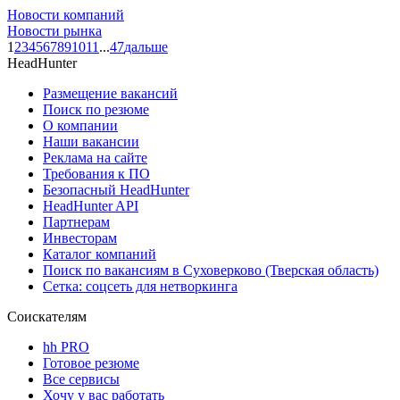
Новости компаний
Новости рынка
1
2
3
4
5
6
7
8
9
10
11
...
47
дальше
HeadHunter
Размещение вакансий
Поиск по резюме
О компании
Наши вакансии
Реклама на сайте
Требования к ПО
Безопасный HeadHunter
HeadHunter API
Партнерам
Инвесторам
Каталог компаний
Поиск по вакансиям в Суховерково (Тверская область)
Сетка: соцсеть для нетворкинга
Соискателям
hh PRO
Готовое резюме
Все сервисы
Хочу у вас работать