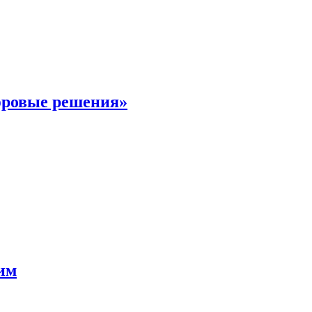
фровые решения»
мим