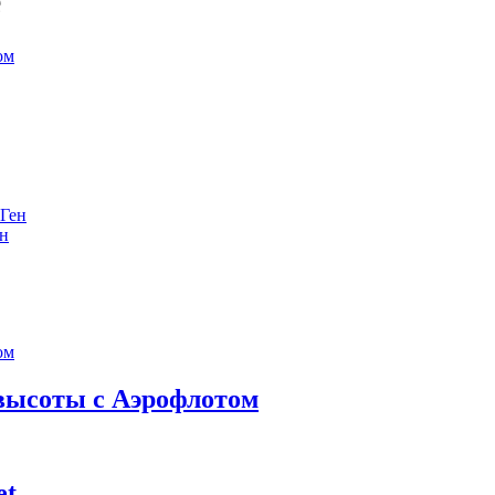
е
ен
 высоты с Аэрофлотом
et