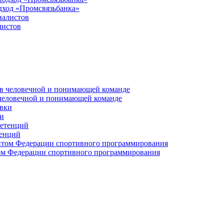
дход «Промсвязьбанка»
листов
 человечной и понимающей команде
и
тенций
м Федерации спортивного программирования