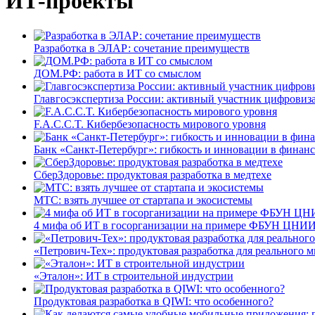
ИТ-проекты
Разработка в ЭЛАР: сочетание преимуществ
ДОМ.РФ: работа в ИТ со смыслом
Главгосэкспертиза России: активный участник цифровиз
F.A.C.C.T. Кибербезопасность мирового уровня
Банк «Санкт-Петербург»: гибкость и инновации в финан
СберЗдоровье: продуктовая разработка в медтехе
МТС: взять лучшее от стартапа и экосистемы
4 мифа об ИТ в госорганизации на примере ФБУН ЦНИИ
«Петрович-Тех»: продуктовая разработка для реального м
«Эталон»: ИТ в строительной индустрии
Продуктовая разработка в QIWI: что особенного?