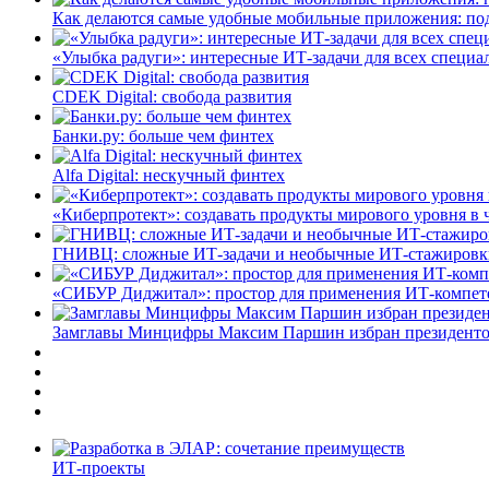
Как делаются самые удобные мобильные приложения: по
«Улыбка радуги»: интересные ИТ-задачи для всех специа
CDEK Digital: свобода развития
Банки.ру: больше чем финтех
Alfa Digital: нескучный финтех
«Киберпротект»: создавать продукты мирового уровня в
ГНИВЦ: сложные ИТ‑задачи и необычные ИТ‑стажировк
«СИБУР Диджитал»: простор для применения ИТ-компе
Замглавы Минцифры Максим Паршин избран президенто
ИТ-проекты