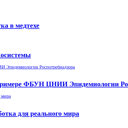
ка в медтехе
косистемы
а примере ФБУН ЦНИИ Эпидемиологии Ро
ботка для реального мира