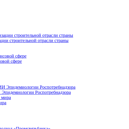
ации строительной отрасли страны
совой сфере
 Эпидемиологии Роспотребнадзора
ира