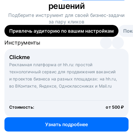
решений
Подберите инструмент для своей
бизнес-задачи
за пару кликов
Привлечь аудиторию по вашим настройкам
Пок
Инструменты
Инструменты
Инструменты
Виртуальный рекрутер
Clickme
Вакансия дня
Массовый подбор под ключ. Решите, сколько
Рекламная платформа от hh.ru: простой
Рекламный формат для вакансий на главной странице
кандидатов и когда вам нужно, и за дело возьмутся
технологичный сервис для продвижения вакансий
hh.ru. Увеличивает количество откликов
маркетологи, рекрутеры и проектные менеджеры
и проектов бизнеса на разных площадках: на hh.ru,
hh.ru с целым набором digital-инструментов
во ВКонтакте, Яндексе, Одноклассниках и Mail.ru
Стоимость:
от 200 000 ₽
Узнать подробнее
Стоимость:
от 500 ₽
Узнать подробнее
Узнать подробнее