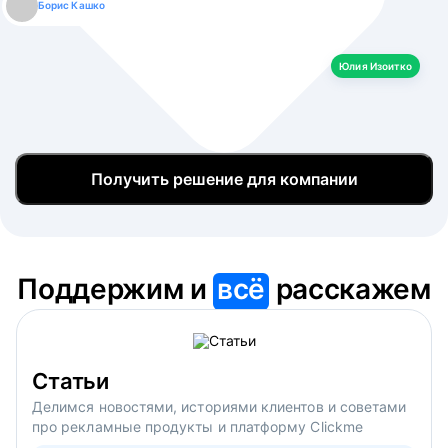
Борис Кашко
Юлия Изоитко
Александр Кулагин
Даниил Макаров
Екатерина Лазаренко
Юлия Изоитко
Получить решение для компании
Поддержим и
всё
расскажем
Статьи
Делимся новостями, историями клиентов и советами
про рекламные продукты и платформу Clickme