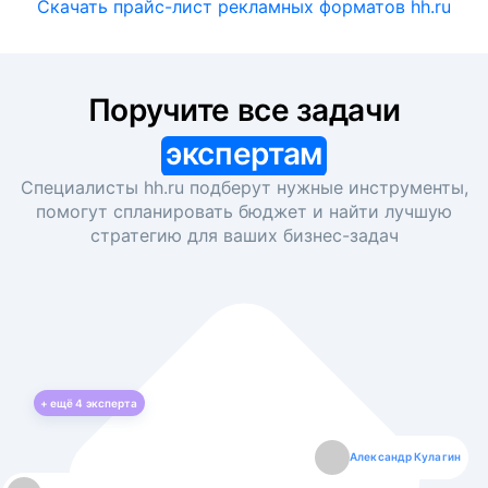
Скачать прайс-лист рекламных форматов hh.ru
Поручите все задачи
экспертам
Специалисты hh.ru подберут нужные инструменты,
помогут спланировать бюджет и найти лучшую
стратегию для ваших
бизнес-задач
+ ещё
4
эксперта
Екатерина Лазаренко
Александр Кулагин
Даниил Макаров
Борис Кашко
Юлия Изоитко