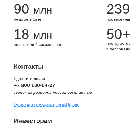
90
239
млн
резюме в базе
проверенны
18
50
млн
инструменто
посетителей ежемесячно
с персонал
Контакты
Единый телефон
+7 800 100-64-27
звонок из регионов России бесплатный
Региональные офисы HeadHunter
Москва
Инвесторам
внутригородская территория