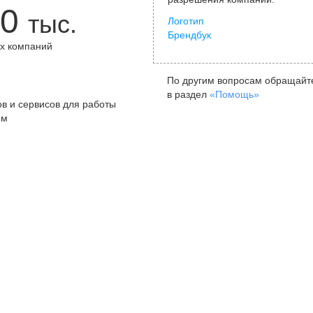
0
тыс.
Логотип
Брендбук
х компаний
+
По другим вопросам обращайт
в раздел
«Помощь»
в и сервисов для работы
ом
Санкт-Петербург
Я
ул. Жуковского, д. 19, особняк
ул