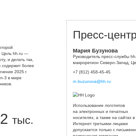
Пресс-цент
оторой
Мария Бузунова
 Цель hh.ru —
Руководитель пресс-службы hh.
у, и делать так,
макрорегион Северо-Запад, Ц
и содержит более
чение 2025 г.
+7 (812) 458-45-45
оп-3 в мире
m.buzunova@hh.ru
ников.
Использование логотипов
на электронных и печатных
2
тыс.
носителях, а также на сайтах в
Интернет третьими лицами
допускается только с письменн
разрешения компании.