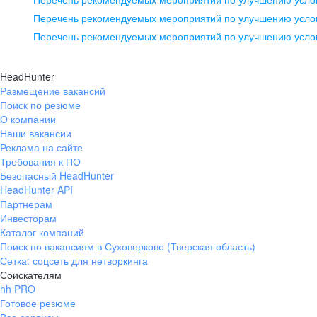
pr@ural.hh.ru
Перечень рекомендуемых мероприятий по улучшению услов
Перечень рекомендуемых мероприятий по улучшению усло
Новосибирск
ул. Большевистская, д. 35,
HeadHunter
помещение 21
Размещение вакансий
Поиск по резюме
+7 383 207-94-64
О компании
pr@nsk.hh.ru
Наши вакансии
Реклама на сайте
Требования к ПО
Безопасный HeadHunter
HeadHunter API
Партнерам
Инвесторам
Каталог компаний
Поиск по вакансиям в Суховерково (Тверская область)
Сетка: соцсеть для нетворкинга
Соискателям
hh PRO
Готовое резюме