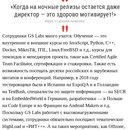
«Когда на ночные релизы остается даже
директор — это здорово мотивирует!»
Иван, старший инженер:
Сотрудники GS Labs много учатся. Обучение — это
внутренние и внешние курсы по JavaScript, Python, С++,
Dоcker, MikroTik, ITIL, Linux/FreeBSD и т.д., курсы для
тимлидов и менеджеров проекта, такие как Certified Agile
Team Facilitator, сертификации и стажировки. Также есть
возможность посещать десятки российских и зарубежных
митапов и конференций. Например, в 2018 году
тестировщики были в Испании на ExpoQA и в Голландии
на TestBash, специалисты по защите информации — на SECR
и на EmbeddedWorld в Германии, разработчики — в Польше
на Code Europe и во Франции на Android Мakers и т.д.
Поскольку GS Labs работает с высоконагруженными
системами, сотрудники обязательно посещают тематические
HighLoad и «РИТ++». А на таких мероприятиях, как Offzone,